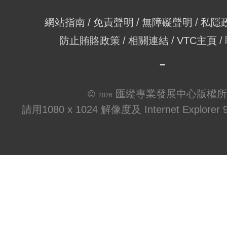
網站指南
免責聲明
無障礙聲明
私隱
防止賄賂政策
相關連結
VTC主頁
©
匯縱專業發展中心版權所
2026
請用1080 x 1024 解像度及 Internet Explo