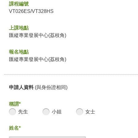
課程編號
VT026ES/VT328HS
上課地點
匯縱專業發展中心(荔枝角)
報名地點
匯縱專業發展中心(荔枝角)
申請人資料
(與身份證相同)
稱謂*
先生
小姐
女士
姓名*