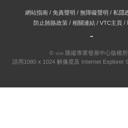
網站指南
免責聲明
無障礙聲明
私隱
防止賄賂政策
相關連結
VTC主頁
©
匯縱專業發展中心版權所
2026
請用1080 x 1024 解像度及 Internet Explo