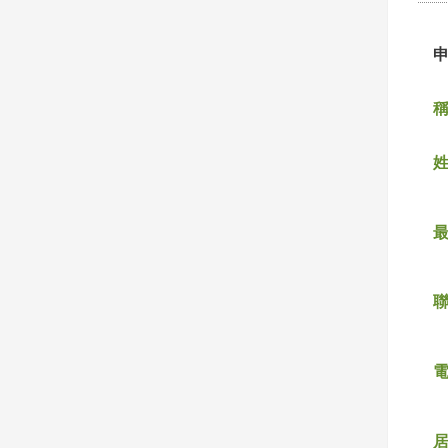
稱
姓
聯