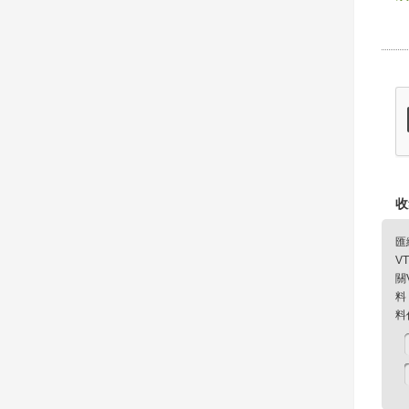
收
匯
V
關
料
料