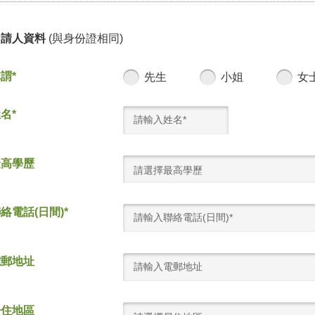
申請人資料
(與身份證相同)
謂*
先生
小姐
女
名*
最高學歷
請選擇最高學歷
絡電話(日間)*
電郵地址
居住地區