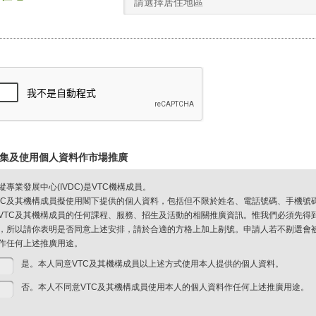
請選擇居住地區
集及使用個人資料作市場推廣
縱專業發展中心(IVDC)是VTC機構成員。
TC及其機構成員擬使用閣下提供的個人資料，包括但不限於姓名、電話號碼、手機號
VTC及其機構成員的任何課程、服務、招生及活動的相關推廣資訊。惟我們必須先得
，所以請你表明是否同意上述安排，請於合適的方格上加上剔號。申請人若不剔選會被視
作任何上述推廣用途。
是。本人同意VTC及其機構成員以上述方式使用本人提供的個人資料。
否。本人不同意VTC及其機構成員使用本人的個人資料作任何上述推廣用途。