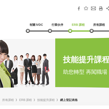
有關 IVDC
行業伙伴
ERB 課程
所有課程
技能提升課
助您轉型 再闖職場
》
所有課程
》
ERB 課程
》
技能提升課程
》
網上登記表格