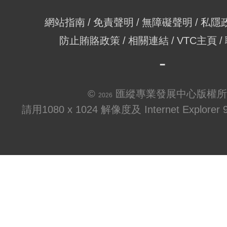
網站指南
免責聲明
無障礙聲明
私隱
防止賄賂政策
相關連結
VTC主頁
©
匯縱專業發展中心版權所
2026
請用1080 x 1024 解像度及 Internet Explo