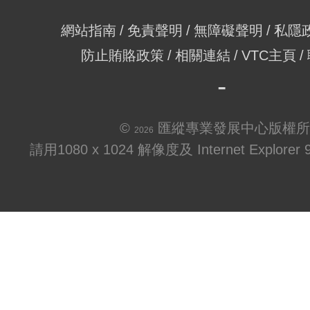
網站指南
免責聲明
無障礙聲明
私隱
防止賄賂政策
相關連結
VTC主頁
©
匯縱專業發展中心版權所
2026
請用1080 x 1024 解像度及 Internet Explo