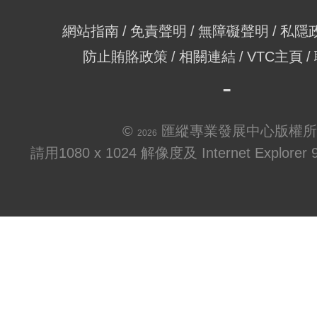
網站指南
免責聲明
無障礙聲明
私隱
防止賄賂政策
相關連結
VTC主頁
©
匯縱專業發展中心版權所
2026
請用1080 x 1024 解像度及 Internet Explo