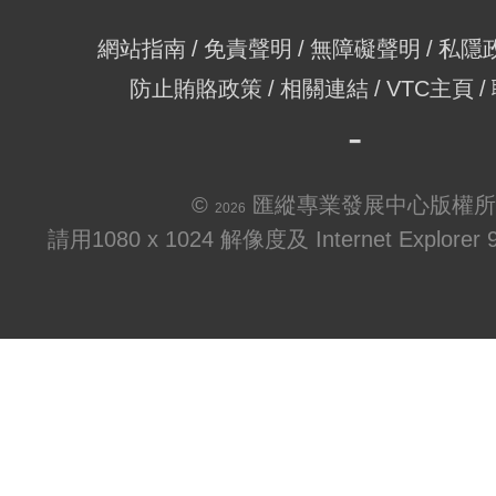
網站指南
免責聲明
無障礙聲明
私隱
防止賄賂政策
相關連結
VTC主頁
©
匯縱專業發展中心版權所
2026
請用1080 x 1024 解像度及 Internet Explo