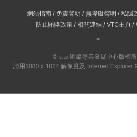
網站指南
免責聲明
無障礙聲明
私隱
防止賄賂政策
相關連結
VTC主頁
©
匯縱專業發展中心版權所
2026
請用1080 x 1024 解像度及 Internet Explo