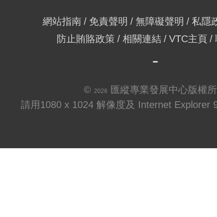
網站指南
免責聲明
無障礙聲明
私隱
防止賄賂政策
相關連結
VTC主頁
©
匯縱專業發展中心版權所
2026
請用1080 x 1024 解像度及 Internet Explo