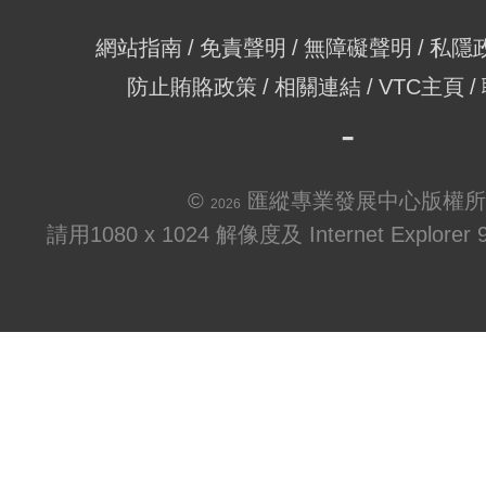
網站指南
免責聲明
無障礙聲明
私隱
防止賄賂政策
相關連結
VTC主頁
©
匯縱專業發展中心版權所
2026
請用1080 x 1024 解像度及 Internet Explo