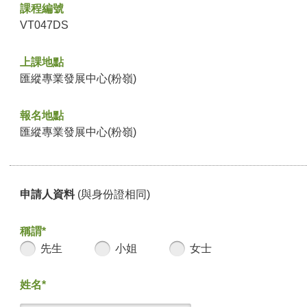
課程編號
VT047DS
上課地點
匯縱專業發展中心(粉嶺)
報名地點
匯縱專業發展中心(粉嶺)
申請人資料
(與身份證相同)
稱謂*
先生
小姐
女士
姓名*