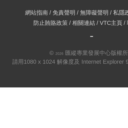
網站指南
免責聲明
無障礙聲明
私隱
防止賄賂政策
相關連結
VTC主頁
©
匯縱專業發展中心版權所
2026
請用1080 x 1024 解像度及 Internet Explo