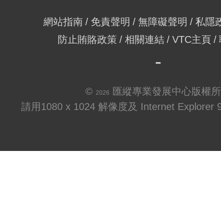
網站指南
免責聲明
無障礙聲明
私隱
防止賄賂政策
相關連結
VTC主頁
©
匯縱專業發展中心版權所
2026
請用1080 x 1024 解像度及 Internet Explo