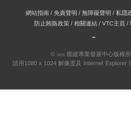
網站指南
免責聲明
無障礙聲明
私隱
防止賄賂政策
相關連結
VTC主頁
©
匯縱專業發展中心版權所
2026
請用1080 x 1024 解像度及 Internet Explo