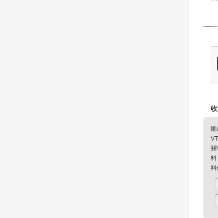
收
匯
V
關
料
料