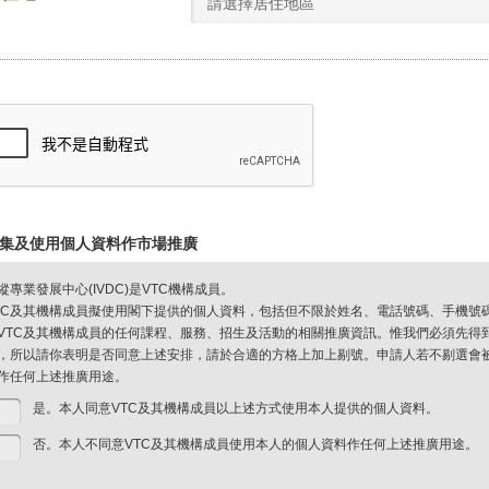
請選擇居住地區
集及使用個人資料作市場推廣
縱專業發展中心(IVDC)是VTC機構成員。
TC及其機構成員擬使用閣下提供的個人資料，包括但不限於姓名、電話號碼、手機號
VTC及其機構成員的任何課程、服務、招生及活動的相關推廣資訊。惟我們必須先得
，所以請你表明是否同意上述安排，請於合適的方格上加上剔號。申請人若不剔選會被視
作任何上述推廣用途。
是。本人同意VTC及其機構成員以上述方式使用本人提供的個人資料。
否。本人不同意VTC及其機構成員使用本人的個人資料作任何上述推廣用途。