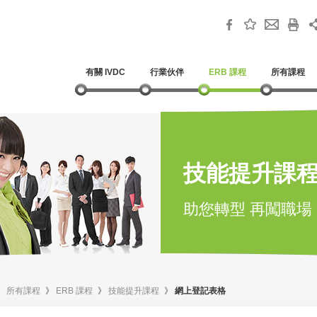
有關 IVDC
行業伙伴
ERB 課程
所有課程
技能提升課
助您轉型 再闖職場
》
所有課程
》
ERB 課程
》
技能提升課程
》
網上登記表格