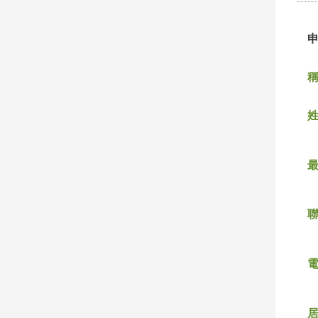
稱
姓
聯