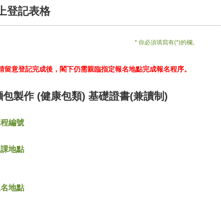
上登記表格
* 你必須填寫有(*)的欄。
*請留意登記完成後，閣下仍需親臨指定報名地點完成報名程序。
麵包製作 (健康包類) 基礎證書(兼讀制)
課程編號
上課地點
報名地點