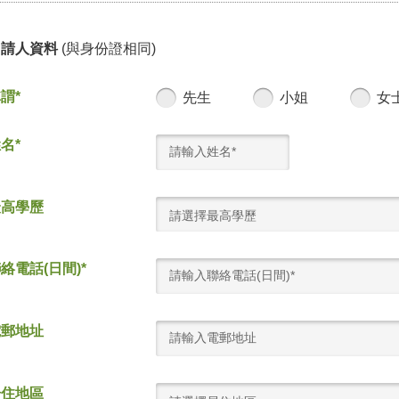
申請人資料
(與身份證相同)
謂*
先生
小姐
女
名*
最高學歷
請選擇最高學歷
絡電話(日間)*
電郵地址
居住地區