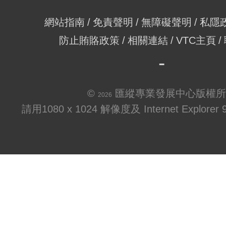
網站指南
免責聲明
無障礙聲明
私隱
防止賄賂政策
相關連結
VTC主頁
©
匯縱專業發展中心版權所
2026
請用1080 x 1024 解像度及 Internet Explo