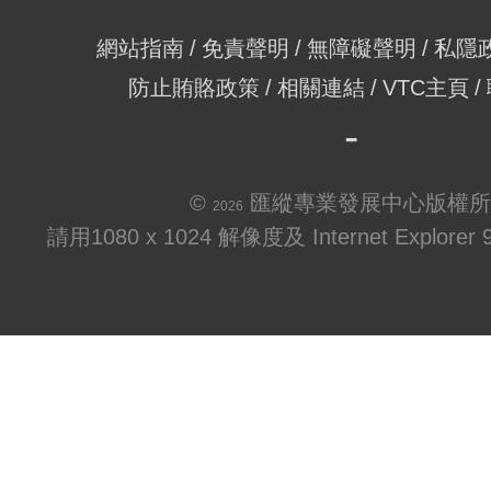
網站指南
免責聲明
無障礙聲明
私隱
防止賄賂政策
相關連結
VTC主頁
©
匯縱專業發展中心版權所
2026
請用1080 x 1024 解像度及 Internet Explo