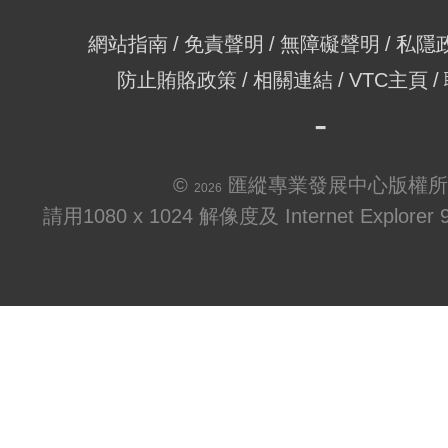
網站指南
免責聲明
無障礙聲明
私隱
防止賄賂政策
相關連結
VTC主頁
©
匯縱專業發展中心版權所
2026
請用1080 x 1024 解像度及 Internet Explo