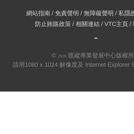
網站指南
免責聲明
無障礙聲明
私隱
防止賄賂政策
相關連結
VTC主頁
©
匯縱專業發展中心版權所
2026
請用1080 x 1024 解像度及 Internet Explo