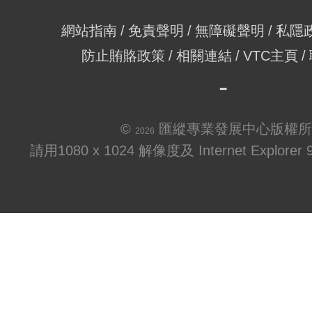
網站指南
免責聲明
無障礙聲明
私隱
防止賄賂政策
相關連結
VTC主頁
©
匯縱專業發展中心版權所
2026
請用1080 x 1024 解像度及 Internet Explo