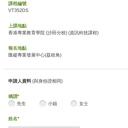
課程編號
VT352DS
上課地點
香港專業教育學院 (沙田分校) (資訊科技課程)
報名地點
匯縱專業發展中心(荔枝角)
申請人資料
(與身份證相同)
稱謂*
先生
小姐
女士
姓名*