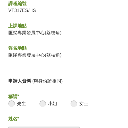
課程編號
VT317ES/HS
上課地點
匯縱專業發展中心(荔枝角)
報名地點
匯縱專業發展中心(荔枝角)
申請人資料
(與身份證相同)
稱謂*
先生
小姐
女士
姓名*