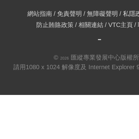
網站指南
免責聲明
無障礙聲明
私隱
防止賄賂政策
相關連結
VTC主頁
©
匯縱專業發展中心版權所
2026
請用1080 x 1024 解像度及 Internet Explo