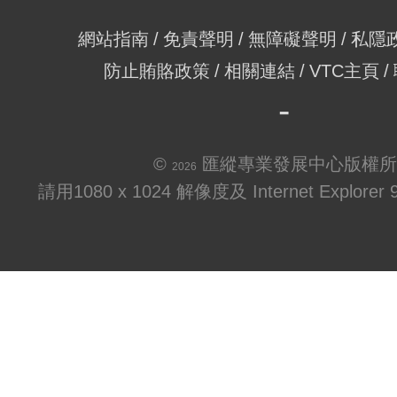
網站指南
免責聲明
無障礙聲明
私隱
防止賄賂政策
相關連結
VTC主頁
©
匯縱專業發展中心版權所
2026
請用1080 x 1024 解像度及 Internet Explo