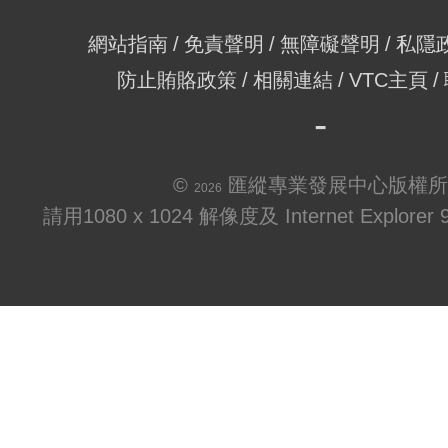
網站指南
免責聲明
無障礙聲明
私隱
防止賄賂政策
相關連結
VTC主頁
©
匯縱專業發展中心版權所
2026
請用1080 x 1024 解像度及 Internet Explo