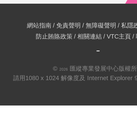
網站指南
免責聲明
無障礙聲明
私隱
防止賄賂政策
相關連結
VTC主頁
©
匯縱專業發展中心版權所
2026
請用1080 x 1024 解像度及 Internet Explo