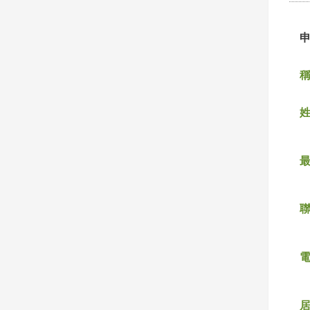
稱
姓
聯