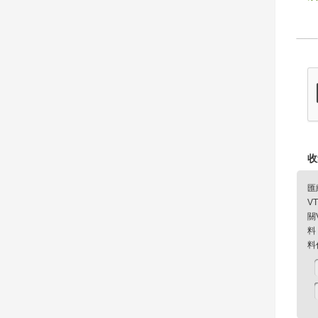
收
匯
V
關
料
料