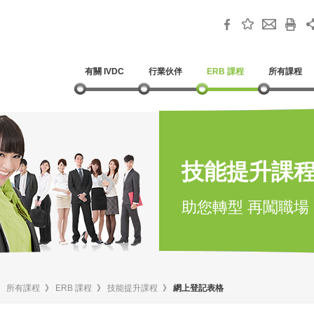
有關 IVDC
行業伙伴
ERB 課程
所有課程
技能提升課
助您轉型 再闖職場
》
所有課程
》
ERB 課程
》
技能提升課程
》
網上登記表格