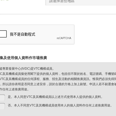
請選擇居住地區
集及使用個人資料作市場推廣
縱專業發展中心(IVDC)是VTC機構成員。
TC及其機構成員擬使用閣下提供的個人資料，包括但不限於姓名、電話號碼、手機號
VTC及其機構成員的任何課程、服務、招生及活動的相關推廣資訊。惟我們必須先得
，所以請你表明是否同意上述安排，請於合適的方格上加上剔號。申請人若不剔選會被視
作任何上述推廣用途。
是。本人同意VTC及其機構成員以上述方式使用本人提供的個人資料。
否。本人不同意VTC及其機構成員使用本人的個人資料作任何上述推廣用途。