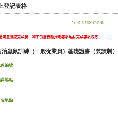
上登記表格
* 你必須填寫有(*)的欄。
*請留意登記完成後，閣下仍需親臨指定報名地點完成報名程序。
防治蟲鼠訓練（一般從業員）基礎證書（兼讀制）
課程編號
上課地點
報名地點