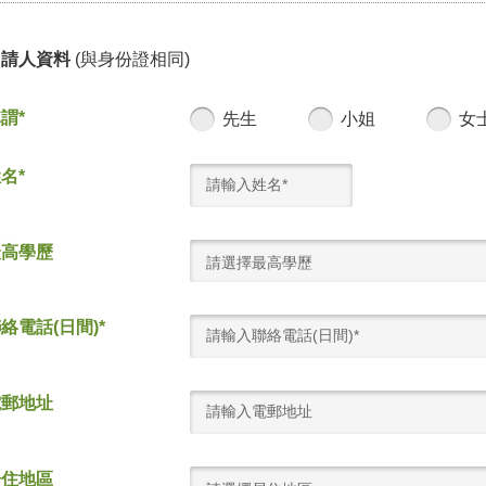
申請人資料
(與身份證相同)
謂*
先生
小姐
女
名*
最高學歷
請選擇最高學歷
絡電話(日間)*
電郵地址
居住地區