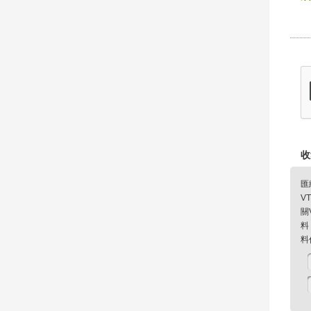
收
匯
V
關
料
料