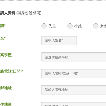
申請人資料
(與身份證相同)
謂*
先生
小姐
女
名*
最高學歷
請選擇最高學歷
絡電話(日間)*
電郵地址
居住地區