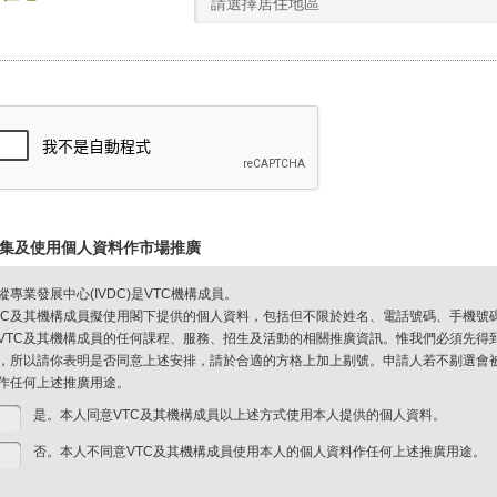
請選擇居住地區
集及使用個人資料作市場推廣
縱專業發展中心(IVDC)是VTC機構成員。
TC及其機構成員擬使用閣下提供的個人資料，包括但不限於姓名、電話號碼、手機號
VTC及其機構成員的任何課程、服務、招生及活動的相關推廣資訊。惟我們必須先得
，所以請你表明是否同意上述安排，請於合適的方格上加上剔號。申請人若不剔選會被視
作任何上述推廣用途。
是。本人同意VTC及其機構成員以上述方式使用本人提供的個人資料。
否。本人不同意VTC及其機構成員使用本人的個人資料作任何上述推廣用途。