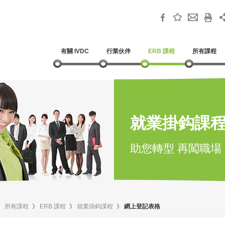
有關 IVDC
行業伙伴
ERB 課程
所有課程
就業掛鈎課
助您轉型 再闖職場
》
所有課程
》
ERB 課程
》
就業掛鈎課程
》
網上登記表格