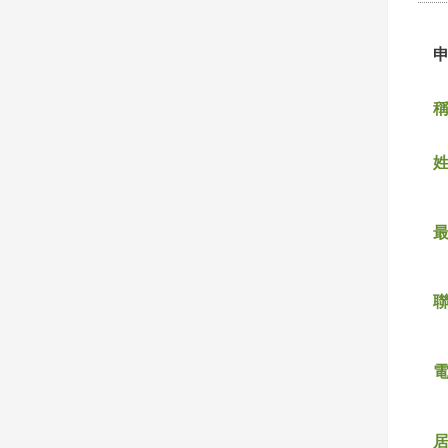
稱
姓
聯