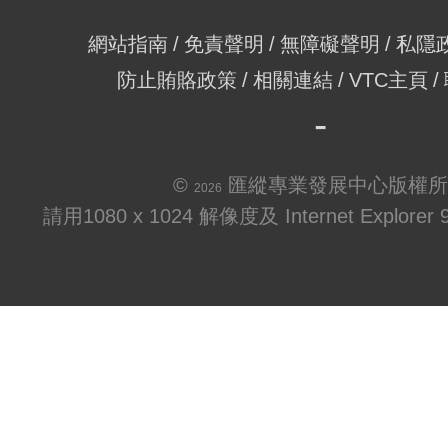
網站指南
免責聲明
無障礙聲明
私隱
防止賄賂政策
相關連結
VTC主頁
©
匯縱專業發展中心版權所
2026
請用1080 x 1024 解像度及 Internet Explo