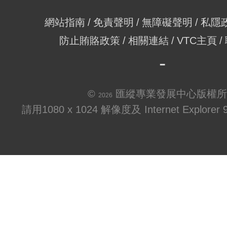
網站指南
免責聲明
無障礙聲明
私隱
防止賄賂政策
相關連結
VTC主頁
©
匯縱專業發展中心版權所
2026
請用1080 x 1024 解像度及 Internet Explo