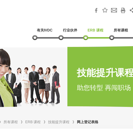
有关IVDC
行业伙伴
ERB 课程
所有课程
技能提升课
助您转型 再闯职场
》
所有课程
》
ERB 课程
》
技能提升课程
》
网上登记表格