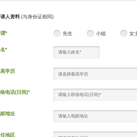
申请人资料
(与身份证相同)
谓*
先生
小姐
女
名*
最高学历
请选择最高学历
络电话(日间)*
电邮地址
居住地区