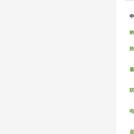
称
姓
联