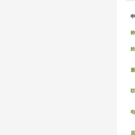
称
姓
联