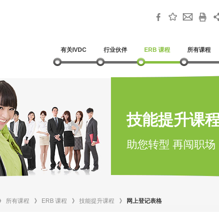
有关IVDC
行业伙伴
ERB 课程
所有课程
技能提升课
助您转型 再闯职场
》
所有课程
》
ERB 课程
》
技能提升课程
》
网上登记表格