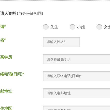
申请人资料
(与身份证相同)
谓*
先生
小姐
女
名*
最高学历
请选择最高学历
络电话(日间)*
电邮地址
居住地区