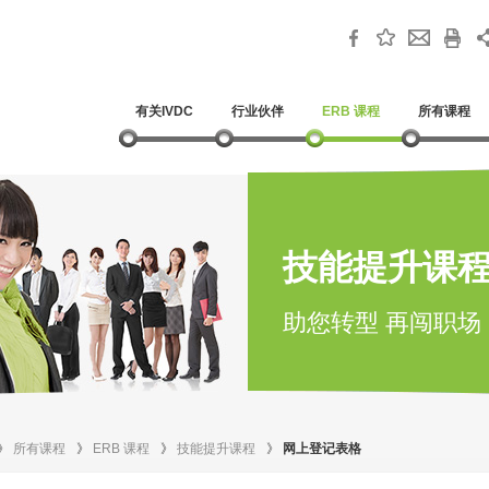
有关IVDC
行业伙伴
ERB 课程
所有课程
技能提升课
助您转型 再闯职场
》
所有课程
》
ERB 课程
》
技能提升课程
》
网上登记表格