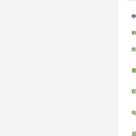
称
姓
联