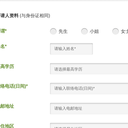
申请人资料
(与身份证相同)
谓*
先生
小姐
女
名*
最高学历
请选择最高学历
络电话(日间)*
电邮地址
居住地区