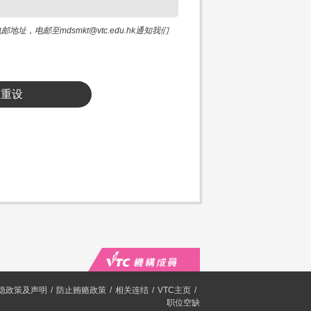
邮至mdsmkt@vtc.edu.hk通知我们
重设
隐政策及声明
防止贿赂政策
相关连结
VTC主页
职位空缺