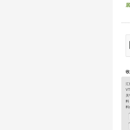
收
汇
V
关
料
料