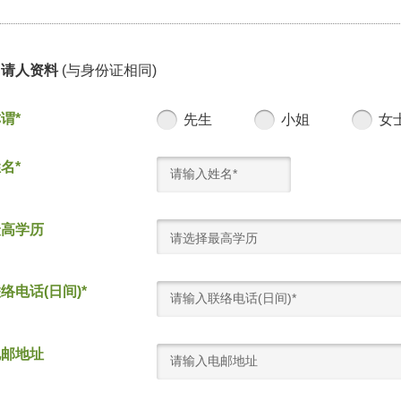
申请人资料
(与身份证相同)
谓*
先生
小姐
女
名*
最高学历
请选择最高学历
络电话(日间)*
电邮地址