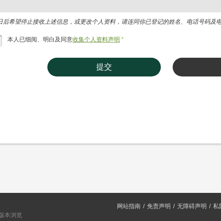
日后希望停止接收上述信息，或更改个人资料，请连同你已登记的姓名、电话号码及电邮地址，电
本人已细阅、明白及同意
收集个人资料声明
*
提交
网站指南
免责声明
无障碍声明
私
或以上版本浏览