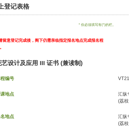
上登记表格
* 你必须填写有(*)的栏。
*请留意登记完成後，阁下仍需亲临指定报名地点完成报名程
。
花艺设计及应用 III 证书 (兼读制)
课程编号
VT2
上课地点
汇纵
(荔枝
报名地点
汇纵
(荔枝