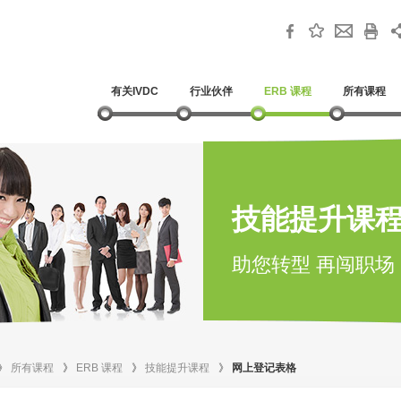
有关IVDC
行业伙伴
ERB 课程
所有课程
技能提升课
助您转型 再闯职场
》
所有课程
》
ERB 课程
》
技能提升课程
》
网上登记表格