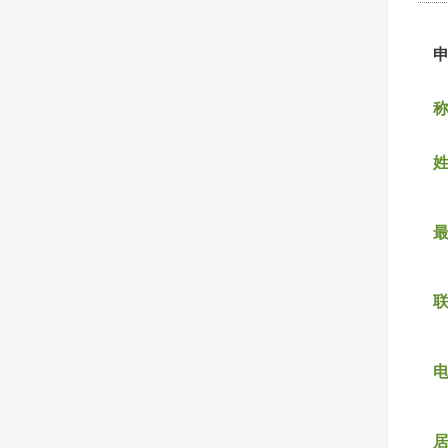
称
姓
联