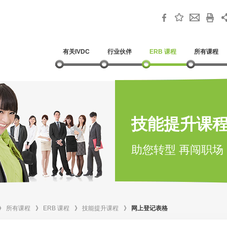
有关IVDC
行业伙伴
ERB 课程
所有课程
技能提升课
助您转型 再闯职场
》
所有课程
》
ERB 课程
》
技能提升课程
》
网上登记表格