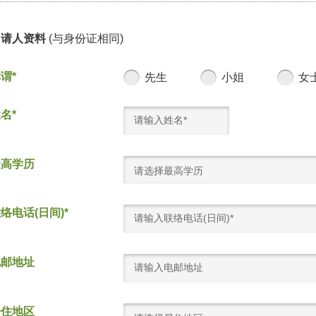
申请人资料
(与身份证相同)
谓*
先生
小姐
女
名*
最高学历
请选择最高学历
络电话(日间)*
电邮地址
居住地区