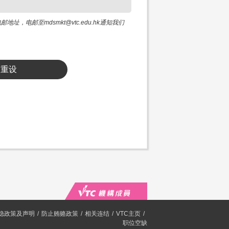
邮至mdsmkt@vtc.edu.hk通知我们
重设
隐政策及声明
防止贿赂政策
相关连结
VTC主页
职位空缺