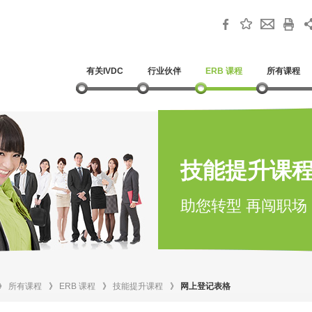
有关IVDC
行业伙伴
ERB 课程
所有课程
技能提升课
助您转型 再闯职场
》
所有课程
》
ERB 课程
》
技能提升课程
》
网上登记表格