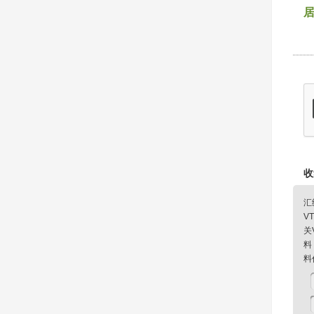
收
汇
V
关
料
料