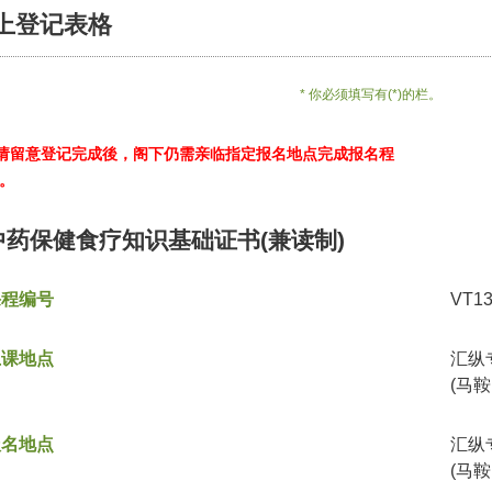
上登记表格
* 你必须填写有(*)的栏。
*请留意登记完成後，阁下仍需亲临指定报名地点完成报名程
。
中药保健食疗知识基础证书(兼读制)
课程编号
VT1
上课地点
汇纵
(马鞍
报名地点
汇纵
(马鞍