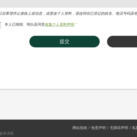
日后希望停止接收上述信息，或更改个人资料，请连同你已登记的姓名、电话号码及电邮地址，电
本人已细阅、明白及同意
收集个人资料声明
*
提交
网站指南
免责声明
无障碍声明
私
或以上版本浏览