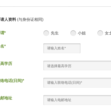
申请人资料
(与身份证相同)
谓*
先生
小姐
女
名*
最高学历
请选择最高学历
络电话(日间)*
电邮地址