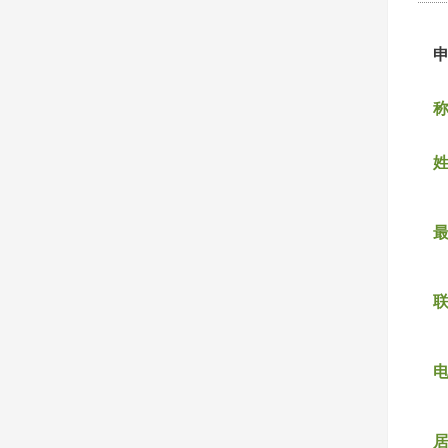
称
姓
联