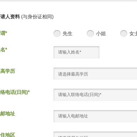
申请人资料
(与身份证相同)
谓*
先生
小姐
女
名*
最高学历
请选择最高学历
络电话(日间)*
电邮地址
居住地区