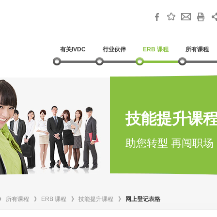
有关IVDC
行业伙伴
ERB 课程
所有课程
技能提升课
助您转型 再闯职场
》
所有课程
》
ERB 课程
》
技能提升课程
》
网上登记表格