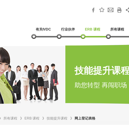
有关IVDC
行业伙伴
ERB 课程
所有课程
技能提升课
助您转型 再闯职场
》
所有课程
》
ERB 课程
》
技能提升课程
》
网上登记表格