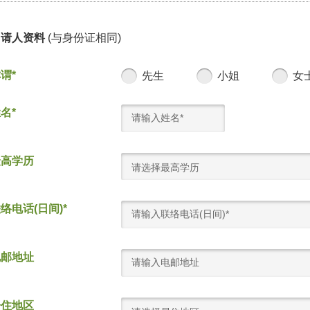
申请人资料
(与身份证相同)
谓*
先生
小姐
女
名*
最高学历
请选择最高学历
络电话(日间)*
电邮地址
居住地区