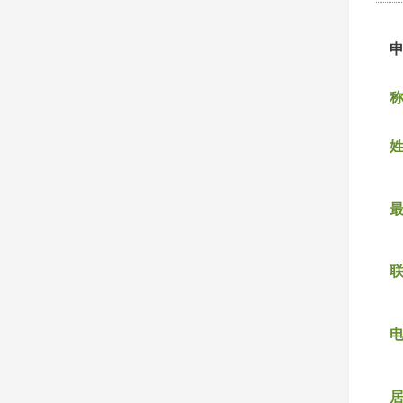
称
姓
联