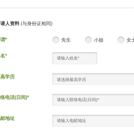
申请人资料
(与身份证相同)
谓*
先生
小姐
女
名*
最高学历
请选择最高学历
络电话(日间)*
电邮地址