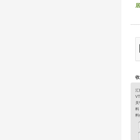
收
汇
V
关
料
料