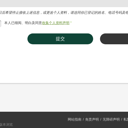
日后希望停止接收上述信息，或更改个人资料，请连同你已登记的姓名、电话号码及电邮地址，电
本人已细阅、明白及同意
收集个人资料声明
*
提交
网站指南
免责声明
无障碍声明
私
或以上版本浏览