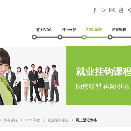
有关IVDC
行业伙伴
ERB 课程
所有课程
就业挂钩课
助您转型 再闯职场
》
所有课程
》
ERB 课程
》
就业挂钩课程
》
网上登记表格