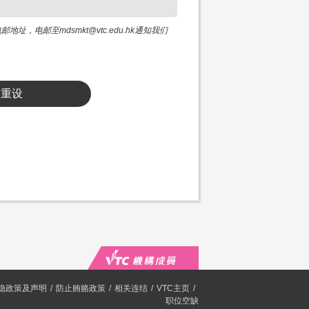
邮至mdsmkt@vtc.edu.hk通知我们
重设
隐政策及声明
防止贿赂政策
相关连结
VTC主页
职位空缺