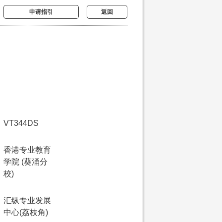
申请指引
返回
VT344DS
香港专业教育
学院 (葵涌分
校)
汇纵专业发展
中心(荔枝角)