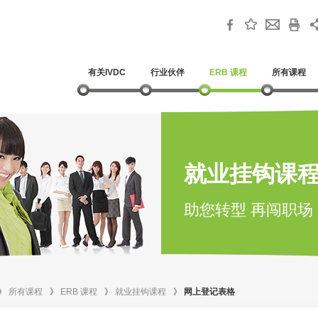
有关IVDC
行业伙伴
ERB 课程
所有课程
就业挂钩课
助您转型 再闯职场
》
所有课程
》
ERB 课程
》
就业挂钩课程
》
网上登记表格