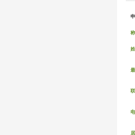
称
姓
联