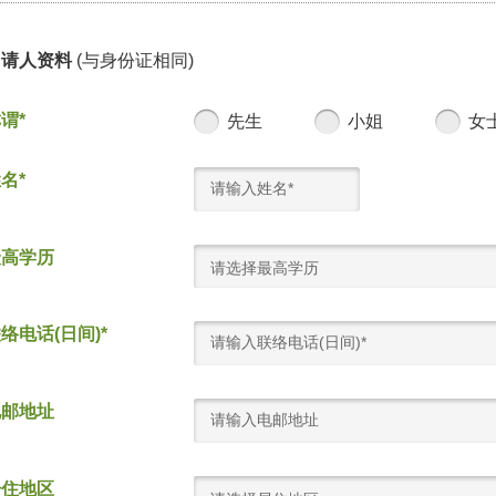
申请人资料
(与身份证相同)
谓*
先生
小姐
女
名*
最高学历
请选择最高学历
络电话(日间)*
电邮地址
居住地区