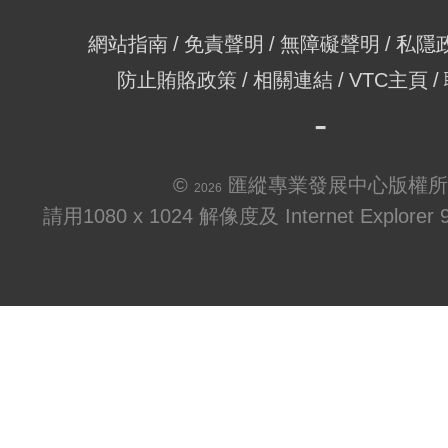
網站指南
免責聲明
無障礙聲明
私隱
防止賄賂政策
相關連結
VTC主頁
©
匯縱專業發展中心版權所
2026
請用1080 x 1024 解像度及 Internet Explo