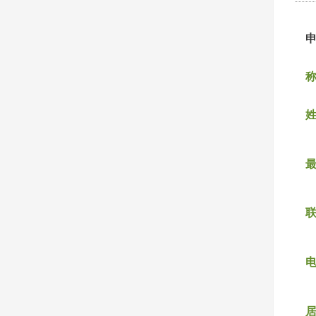
称
姓
联