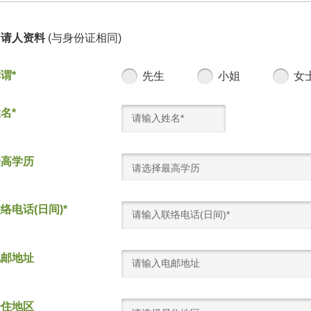
申请人资料
(与身份证相同)
谓*
先生
小姐
女
名*
最高学历
请选择最高学历
络电话(日间)*
电邮地址
居住地区