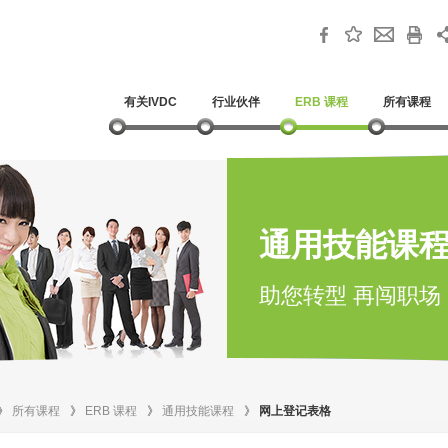
有关IVDC
行业伙伴
ERB 课程
所有课程
通用技能课
助您转型 再闯职场
》
所有课程
》
ERB 课程
》
通用技能课程
》
网上登记表格